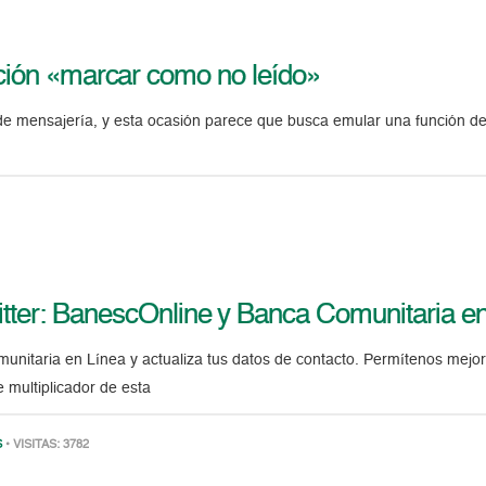
pción «marcar como no leído»
e mensajería, y esta ocasión parece que busca emular una función del
tter: BanescOnline y Banca Comunitaria e
nitaria en Línea y actualiza tus datos de contacto. Permítenos mejora
e multiplicador de esta
S
• VISITAS: 3782