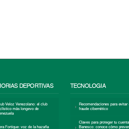
ORIAS DEPORTIVAS
TECNOLOGÍA
lub Veloz Venezolano: el club
Recomendaciones para evitar 
iclístico más longevo de
fraude cibernético
enezuela
Claves para proteger tu cuent
era Fortique: voz de la hazaña
Banesco: conoce cómo preven