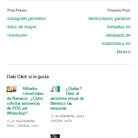
Post Previo:
Proximo Post:
Instagram permitirá
Venezolanos ganaron
fotos de mayor
medallas en
resolución
olimpiada de
matemática en
México
Dale Click si te gusta
Afiliados
¿Dudas?
comerciales
Dani, el
de Banesco: ¿Cómo
asistente virtual de
solicitar asistencia
Banesco las
de POS por
responde
WhatsApp?
29 FEBRERO, 2024
•
VISITAS: 2579
27 NOVIEMBRE,
2024
• VISITAS: 1321