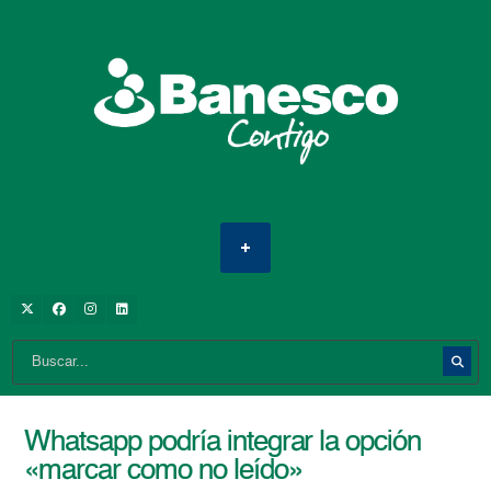
Whatsapp podría integrar la opción
«marcar como no leído»