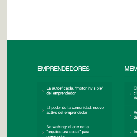
EMPRENDEDORES
MEM
La autoeficacia: “motor invisible”
C
del emprendedor
c
V
El poder de la comunidad: nuevo
activo del emprendedor
V
d
Networking: el arte de la
“arquitectura social” para
I
emprender