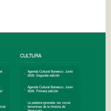
CULTURA
el
Agenda Cultural Banesco. Junio
2026. Segunda edición
a
Agenda Cultural Banesco. Junio
ir
2026. Primera edición
La palabra ignorada: las voces
icial
femeninas de la historia de
s
Venezuela