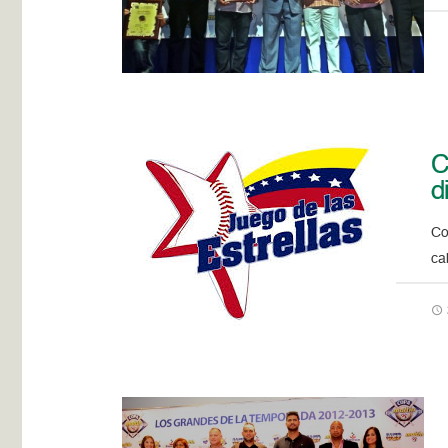
C
d
Co
ca