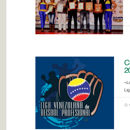
C
2
«L
Li
1