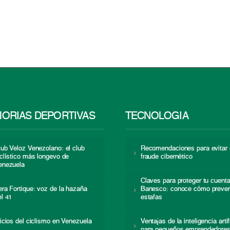
ORIAS DEPORTIVAS
TECNOLOGÍA
lub Veloz Venezolano: el club
Recomendaciones para evitar 
iclístico más longevo de
fraude cibernético
enezuela
Claves para proteger tu cuent
era Fortique: voz de la hazaña
Banesco: conoce cómo preven
el 41
estafas
nicios del ciclismo en Venezuela
Ventajas de la inteligencia artif
para pequeños emprendedore