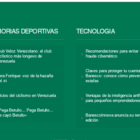
ORIAS DEPORTIVAS
TECNOLOGÍA
lub Veloz Venezolano: el club
Recomendaciones para evitar 
iclístico más longevo de
fraude cibernético
enezuela
Claves para proteger tu cuent
era Fortique: voz de la hazaña
Banesco: conoce cómo preven
el 41
estafas
nicios del ciclismo en Venezuela
Ventajas de la inteligencia artif
para pequeños emprendedore
Pega Betulio… Pega Betulio…
e cayó Betulio»
BanescoInnova anuncia su ter
edición