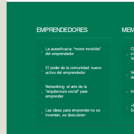
EMPRENDEDORES
MEM
La autoeficacia: “motor invisible”
C
del emprendedor
c
V
El poder de la comunidad: nuevo
activo del emprendedor
V
d
Networking: el arte de la
“arquitectura social” para
I
emprender
«
Las ideas para emprender no se
S
inventan, se descubren