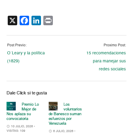
X
Facebook
LinkedIn
Print
Post Previo:
Proximo Post:
O´Leary y la política
15 recomendaciones
(1829)
para manejar sus
redes sociales
Dale Click si te gusta
Premio Lo
Los
Mejor de
voluntarios
Nos aplaza su
de Banesco suman
convocatoria
esfuerzos por
Venezuela
10 JULIO, 2026
•
VISITAS: 109
6 JULIO, 2026
•