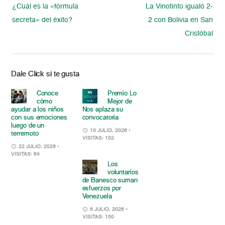
¿Cuál es la «fórmula
La Vinotinto igualó 2-
secreta» del éxito?
2 con Bolivia en San
Cristóbal
Dale Click si te gusta
Conoce
Premio Lo
cómo
Mejor de
ayudar a los niños
Nos aplaza su
con sus emociones
convocatoria
luego de un
10 JULIO, 2026
•
terremoto
VISITAS: 102
22 JULIO, 2026
•
VISITAS: 64
Los
voluntarios
de Banesco suman
esfuerzos por
Venezuela
6 JULIO, 2026
•
VISITAS: 150