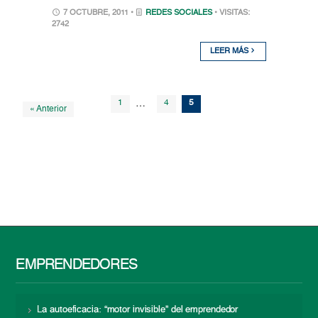
7 OCTUBRE, 2011 •
REDES SOCIALES
• VISITAS:
2742
LEER MÁS
1
…
4
5
« Anterior
EMPRENDEDORES
La autoeficacia: “motor invisible” del emprendedor