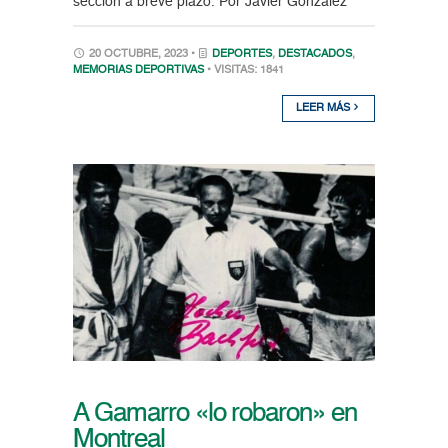
sección a breve plazo. Por Javier González
20 OCTUBRE, 2023 •
DEPORTES
,
DESTACADOS
,
MEMORIAS DEPORTIVAS
• VISITAS: 1841
LEER MÁS
A Gamarro «lo robaron» en
Montreal