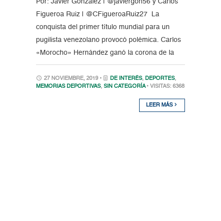
Por: Javier González | @javiergon56 y Carlos
Figueroa Ruiz | @CFigueroaRuiz27 La
conquista del primer título mundial para un
pugilista venezolano provocó polémica. Carlos
«Morocho» Hernández ganó la corona de la
27 NOVIEMBRE, 2019 •
DE INTERÉS
,
DEPORTES
,
MEMORIAS DEPORTIVAS
,
SIN CATEGORÍA
• VISITAS: 6368
LEER MÁS