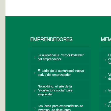
EMPRENDEDORES
MEM
La autoeficacia: “motor invisible”
C
del emprendedor
c
V
El poder de la comunidad: nuevo
activo del emprendedor
V
d
Networking: el arte de la
“arquitectura social” para
I
emprender
«
Las ideas para emprender no se
S
inventan, se descubren