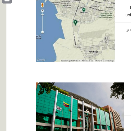
Ba
Print
ub
2