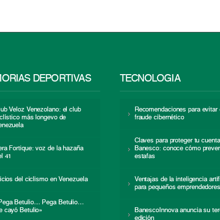
ORIAS DEPORTIVAS
TECNOLOGÍA
lub Veloz Venezolano: el club
Recomendaciones para evitar 
iclístico más longevo de
fraude cibernético
enezuela
Claves para proteger tu cuent
era Fortique: voz de la hazaña
Banesco: conoce cómo preven
el 41
estafas
nicios del ciclismo en Venezuela
Ventajas de la inteligencia artif
para pequeños emprendedore
Pega Betulio… Pega Betulio…
e cayó Betulio»
BanescoInnova anuncia su ter
edición