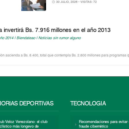
30 JULIO, 2026
• VISITAS: 72
nvertirá Bs. 7.916 millones en el año 2013
ño 2014 | Biendateao | Noticias sin rumor alguno
sión ascienda a Bs. 8.400, total que contempla Bs. 2.800 millones para programas q
ORIAS DEPORTIVAS
TECNOLOGÍA
lub Veloz Venezolano: el club
Recomendaciones para evitar 
iclístico más longevo de
fraude cibernético