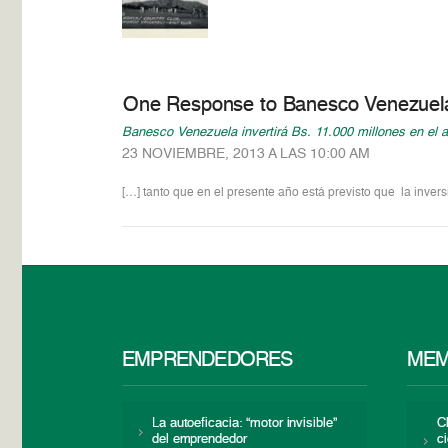
One Response to Banesco Venezuela i
Banesco Venezuela invertirá Bs. 11.000 millones en el a
23 NOVIEMBRE, 2013 A LAS 10:00 AM
[…] tanto que en el presente año está previsto que la inver
EMPRENDEDORES
MEM
La autoeficacia: “motor invisible”
C
del emprendedor
c