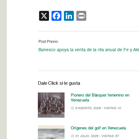
X
Facebook
LinkedIn
Print
Post Previo:
Banesco apoya la venta de la rifa anual de Fe y Al
Dale Click si te gusta
Pionero del Básquet femenino en
Venezuela
6 AGOSTO, 2026
• VISITAS: 41
Orígenes del golf en Venezuela
31 JULIO, 2026
• VISITAS: 67