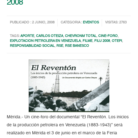
2008
PUBLICADO : 2 JUNIO, 2008
CATEGORIA :
EVENTOS
VISITAS: 2763
TAGS:
APORTE
,
CARLOS OTEIZA
,
CHEVRONM TOTAL
,
CINE-FORO
,
EXPLOTACION PETROLERA EN VENEZUELA
,
FILME
,
FILU 2008
,
OTEPI
,
RESPONSABILIDAD SOCIAL
,
RSE
,
RSE BANESCO
Mérida.- Un cine-foro del documental “El Reventón. Los inicios
de la producción petrolera en Venezuela (1883-1943)” será
realizado en Mérida el 3 de junio en el marco de la Feria