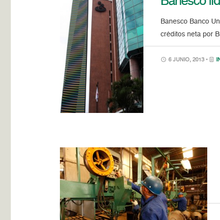
Banesco lid
Banesco Banco Univ
créditos neta por 
6 JUNIO, 2013 •
I