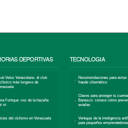
ORIAS DEPORTIVAS
TECNOLOGÍA
lub Veloz Venezolano: el club
Recomendaciones para evitar 
iclístico más longevo de
fraude cibernético
enezuela
Claves para proteger tu cuent
era Fortique: voz de la hazaña
Banesco: conoce cómo preven
el 41
estafas
nicios del ciclismo en Venezuela
Ventajas de la inteligencia artif
para pequeños emprendedore