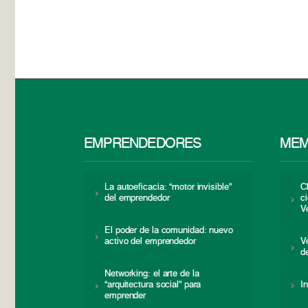
EMPRENDEDORES
MEM
La autoeficacia: “motor invisible”
C
del emprendedor
c
V
El poder de la comunidad: nuevo
activo del emprendedor
V
d
Networking: el arte de la
“arquitectura social” para
I
emprender