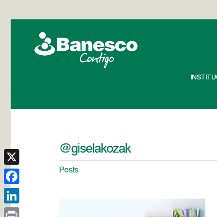
INSTIT
@giselakozak
Posts
X
Facebook
LinkedIn