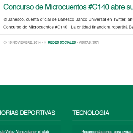
Concurso de Microcuentos #C140 abre su 
@Banesco, cuenta oficial de Banesco Banco Universal en Twitter, anun
Concurso de Microcuentos #C140. La entidad financiera repartirá Bs
18 NOVIEMBRE, 2014 •
REDES SOCIALES
• VISITAS: 3971
ORIAS DEPORTIVAS
TECNOLOGÍA
lub Veloz Venezolano: el club
Recomendaciones para evitar 