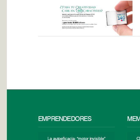
EMPRENDEDORES
MEM
La autoeficacia: “motor invisible”
C