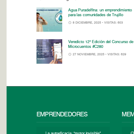
Agua Puradelfina: un emprendimiento
para las comunidades de Trujillo
8 DICIEMBRE, 2025
• VISITAS: 603
Veredicto 12° Edición del Concurso de
Microcuentos #C280
27 NOVIEMBRE, 2025
• VISITAS: 629
EMPRENDEDORES
MEM
La autoeficacia: “motor invisible”
C