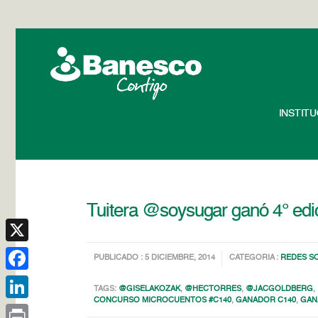
INSTIT
Tuitera @soysugar ganó 4° ed
X
PUBLICADO : 5 DICIEMBRE, 2014
CATEGORIA :
REDES S
Facebook
TAGS:
@GISELAKOZAK
,
@HECTORRES
,
@JACGOLDBERG
,
CONCURSO MICROCUENTOS #C140
,
GANADOR C140
,
GAN
LinkedIn