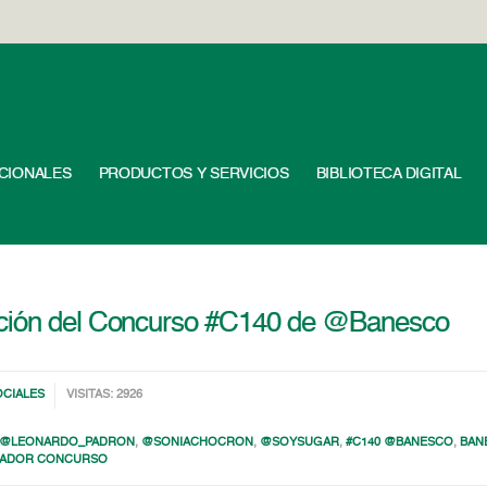
UCIONALES
PRODUCTOS Y SERVICIOS
BIBLIOTECA DIGITAL
ición del Concurso #C140 de @Banesco
OCIALES
VISITAS: 2926
@LEONARDO_PADRON
,
@SONIACHOCRON
,
@SOYSUGAR
,
#C140 @BANESCO
,
BAN
ADOR CONCURSO