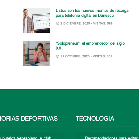
Estos son los nuevos montos de recarga
para telefonía digital en Banesco
2 DICIEMBRE, 2025
• VISITAS: 588
“Solopreneur”: el emprendedor del siglo
XXI
21 OCTUBRE, 2025
• VISITAS: 562
ORIAS DEPORTIVAS
TECNOLOGÍA
lub Veloz Venezolano: el club
Recomendaciones para evitar 