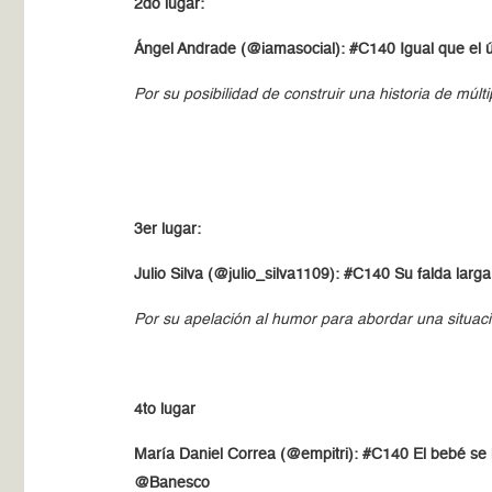
2do lugar:
Ángel Andrade (@iamasocial): #C140 Igual que el 
Por su posibilidad de construir una historia de múlti
3er lugar:
Julio Silva (@julio_silva1109): #C140 Su falda lar
Por su apelación al humor para abordar una situació
4to lugar
María Daniel Correa (@empitri): #C140 El bebé se l
@Banesco