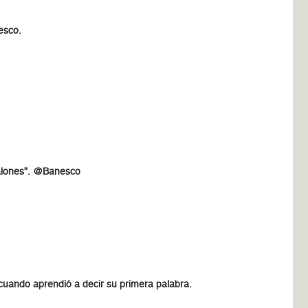
esco.
ntalones”. @Banesco
cuando aprendió a decir su primera palabra.