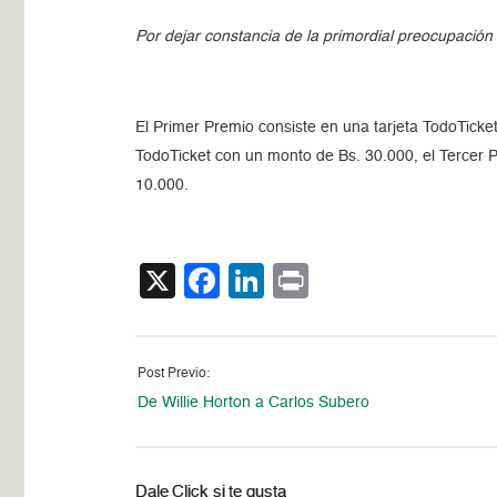
Por dejar constancia de la primordial preocupació
El Primer Premio consiste en una tarjeta TodoTic
TodoTicket con un monto de Bs. 30.000, el Tercer 
10.000.
X
Facebook
LinkedIn
Print
Post Previo:
De Willie Horton a Carlos Subero
Dale Click si te gusta