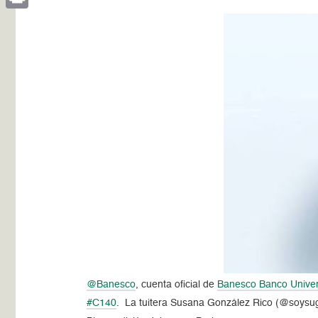
Print
@Banesco
, cuenta oficial de
Banesco Banco Univer
#C140
. La tuitera Susana González Rico (@soysuga