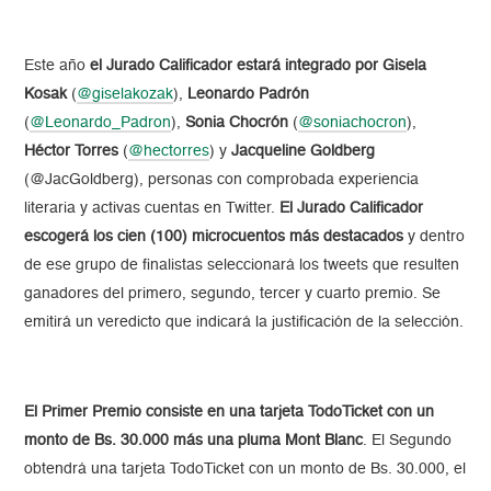
Este año
el Jurado Calificador estará integrado por Gisela
Kosak
(
@giselakozak
),
Leonardo Padrón
(
@Leonardo_Padron
),
Sonia Chocrón
(
@soniachocron
),
Héctor Torres
(
@hectorres
) y
Jacqueline Goldberg
(@JacGoldberg), personas con comprobada experiencia
literaria y activas cuentas en Twitter.
El Jurado Calificador
escogerá los cien (100) microcuentos más destacados
y dentro
de ese grupo de finalistas seleccionará los tweets que resulten
ganadores del primero, segundo, tercer y cuarto premio. Se
emitirá un veredicto que indicará la justificación de la selección.
El Primer Premio consiste en una tarjeta TodoTicket con un
monto de Bs. 30.000 más una pluma Mont Blanc
. El Segundo
obtendrá una tarjeta TodoTicket con un monto de Bs. 30.000, el