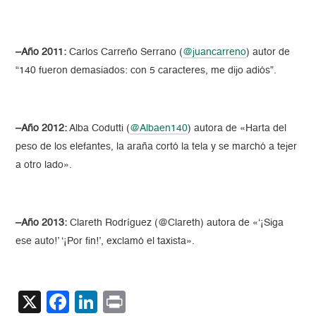
–Año 2011:
Carlos Carreño Serrano (
@juancarreno
) autor de
“140 fueron demasiados: con 5 caracteres, me dijo adiós”.
–Año 2012:
Alba Codutti (
@Albaen140
) autora de «Harta del
peso de los elefantes, la araña cortó la tela y se marchó a tejer
a otro lado».
–Año 2013:
Clareth Rodríguez (@Clareth) autora de «‘¡Siga
ese auto!’ ‘¡Por fin!’, exclamó el taxista».
X
Facebook
LinkedIn
Print