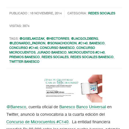
PUBLICADO : 18 NOVIEMBRE, 2014
CATEGORIA :
REDES SOCIALES
VISITAS: 3974
TAGS:
@GISELAKOZAK
,
@HECTORRES
,
@JACGOLDBERG
,
@LEONARDO_PADRON
,
@SONIACHOCRON
,
#C140
,
BANESCO
,
CONCURSO #C140
,
CONCURSO BANESCO
,
CONCURSO
MICROCUENTOS
,
JURADO BANESCO
,
MICROCUENTOS #C140
,
PREMIOS BANESCO
,
REDES SOCIALES
,
REDES SOCIALES BANESCO
,
TWITTER BANESCO
@Banesco
, cuenta oficial de
Banesco Banco Universal
en
Twitter, anunció la convocatoria a la cuarta edición del
Concurso de Microcuentos #C140
. La entidad financiera