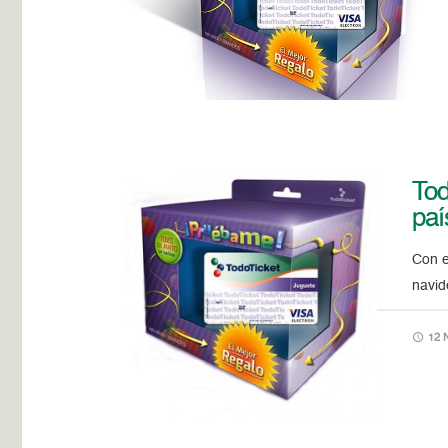
Tod
paí
Con e
navid
12 