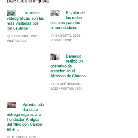
Dale Click si te gusta
Las redes
El valor de
las redes
videográficas son las
sociales para los
más visitadas por
emprendedores
los usuarios
3 AGOSTO, 2023
•
3 OCTUBRE, 2023
•
VISITAS: 1262
VISITAS: 903
Banesco
realizó un
operativo de
atención en el
Mercado de Chacao
12 SEPTIEMBRE,
2022
• VISITAS: 1360
Voluntariado
Banesco
entrega regalos a la
Fundación Amigos
del Niño con Cáncer
en el...
11 ENERO, 2022
•