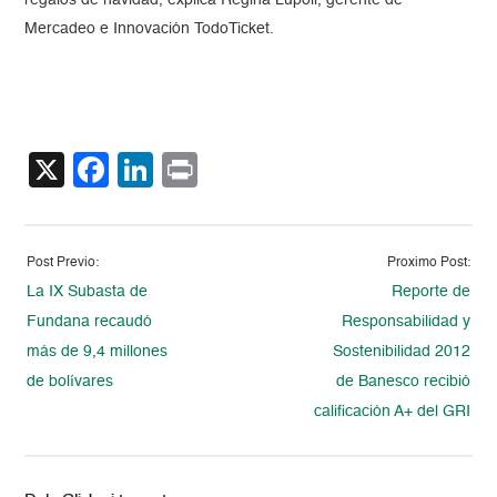
regalos de navidad, explica Regina Lúpoli, gerente de
Mercadeo e Innovación TodoTicket.
X
Facebook
LinkedIn
Print
Post Previo:
Proximo Post:
La IX Subasta de
Reporte de
Fundana recaudó
Responsabilidad y
más de 9,4 millones
Sostenibilidad 2012
de bolívares
de Banesco recibió
calificación A+ del GRI