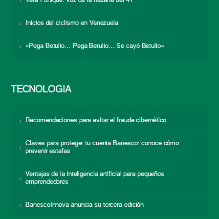
Vera Fortique: voz de la hazaña del 41
Inicios del ciclismo en Venezuela
«Pega Betulio… Pega Betulio… Se cayó Betulio»
TECNOLOGÍA
Recomendaciones para evitar el fraude cibernético
Claves para proteger tu cuenta Banesco: conoce cómo
prevenir estafas
Ventajas de la inteligencia artificial para pequeños
emprendedores
BanescoInnova anuncia su tercera edición