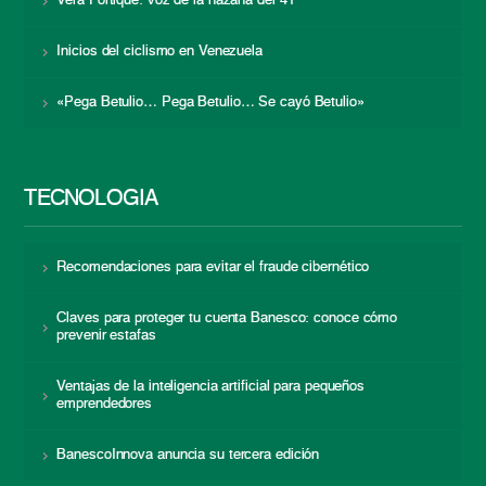
Vera Fortique: voz de la hazaña del 41
Inicios del ciclismo en Venezuela
«Pega Betulio… Pega Betulio… Se cayó Betulio»
TECNOLOGÍA
Recomendaciones para evitar el fraude cibernético
Claves para proteger tu cuenta Banesco: conoce cómo
prevenir estafas
Ventajas de la inteligencia artificial para pequeños
emprendedores
BanescoInnova anuncia su tercera edición