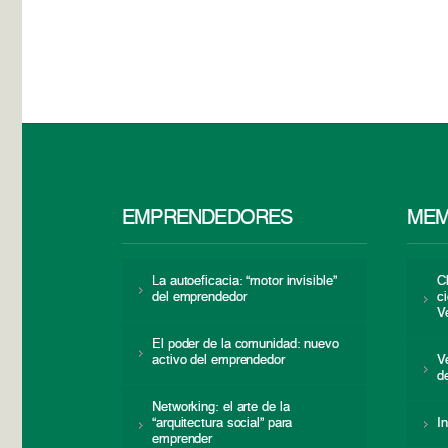
EMPRENDEDORES
MEM
La autoeficacia: “motor invisible”
C
del emprendedor
c
V
El poder de la comunidad: nuevo
activo del emprendedor
V
d
Networking: el arte de la
“arquitectura social” para
I
emprender