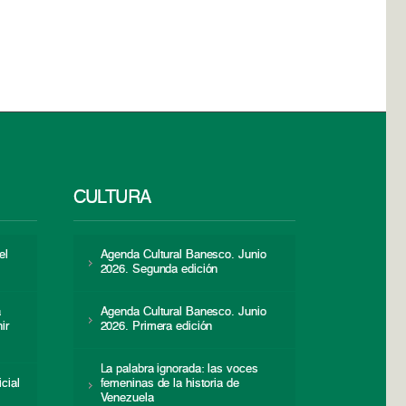
CULTURA
el
Agenda Cultural Banesco. Junio
2026. Segunda edición
a
Agenda Cultural Banesco. Junio
ir
2026. Primera edición
La palabra ignorada: las voces
icial
femeninas de la historia de
s
Venezuela