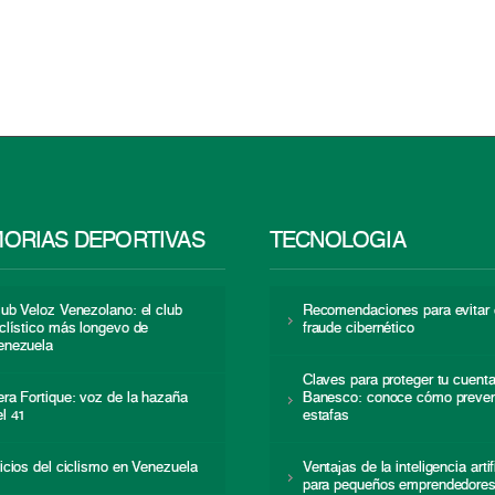
ORIAS DEPORTIVAS
TECNOLOGÍA
lub Veloz Venezolano: el club
Recomendaciones para evitar 
iclístico más longevo de
fraude cibernético
enezuela
Claves para proteger tu cuent
era Fortique: voz de la hazaña
Banesco: conoce cómo preven
el 41
estafas
nicios del ciclismo en Venezuela
Ventajas de la inteligencia artif
para pequeños emprendedore