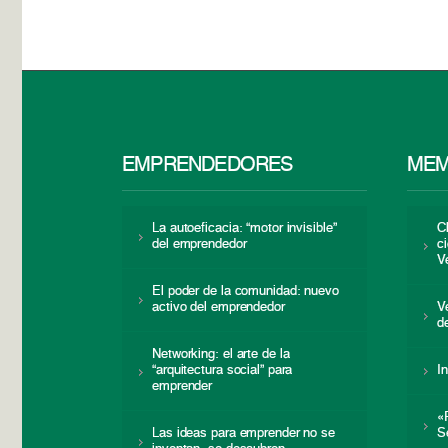
EMPRENDEDORES
MEM
La autoeficacia: “motor invisible”
C
del emprendedor
c
V
El poder de la comunidad: nuevo
activo del emprendedor
V
d
Networking: el arte de la
“arquitectura social” para
I
emprender
«
Las ideas para emprender no se
S