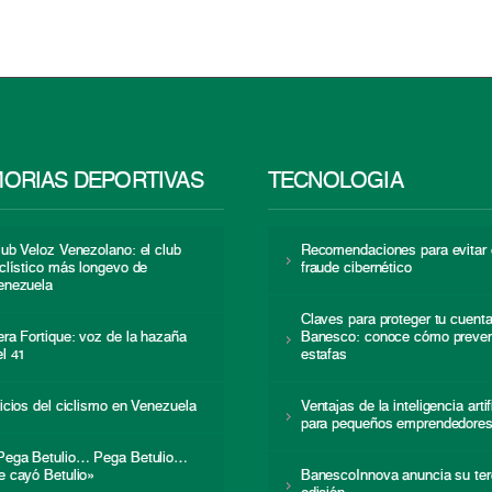
ORIAS DEPORTIVAS
TECNOLOGÍA
lub Veloz Venezolano: el club
Recomendaciones para evitar 
iclístico más longevo de
fraude cibernético
enezuela
Claves para proteger tu cuent
era Fortique: voz de la hazaña
Banesco: conoce cómo preven
el 41
estafas
nicios del ciclismo en Venezuela
Ventajas de la inteligencia artif
para pequeños emprendedore
Pega Betulio… Pega Betulio…
e cayó Betulio»
BanescoInnova anuncia su ter