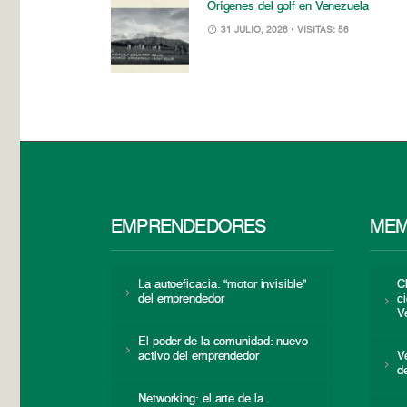
Orígenes del golf en Venezuela
31 JULIO, 2026
• VISITAS: 56
EMPRENDEDORES
MEM
La autoeficacia: “motor invisible”
C
del emprendedor
c
V
El poder de la comunidad: nuevo
activo del emprendedor
V
d
Networking: el arte de la