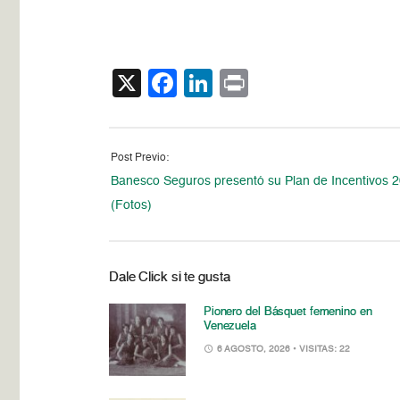
X
Facebook
LinkedIn
Print
Post Previo:
Banesco Seguros presentó su Plan de Incentivos 
(Fotos)
Dale Click si te gusta
Pionero del Básquet femenino en
Venezuela
6 AGOSTO, 2026
• VISITAS: 22