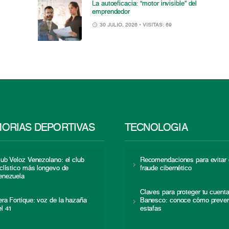
La autoeficacia: “motor invisible” del
emprendedor
30 JULIO, 2026
• VISITAS: 69
ORIAS DEPORTIVAS
TECNOLOGÍA
lub Veloz Venezolano: el club
Recomendaciones para evitar 
iclístico más longevo de
fraude cibernético
enezuela
Claves para proteger tu cuent
era Fortique: voz de la hazaña
Banesco: conoce cómo preven
el 41
estafas