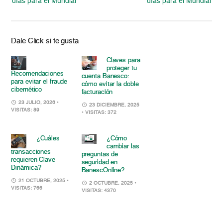
días para el Mundial
días para el Mundial
Dale Click si te gusta
Claves para
proteger tu
Recomendaciones
cuenta Banesco:
para evitar el fraude
cómo evitar la doble
cibernético
facturación
23 JULIO, 2026
•
23 DICIEMBRE, 2025
VISITAS: 89
• VISITAS: 372
¿Cuáles
¿Cómo
cambiar las
transacciones
preguntas de
requieren Clave
seguridad en
Dinámica?
BanescOnline?
21 OCTUBRE, 2025
•
2 OCTUBRE, 2025
•
VISITAS: 766
VISITAS: 4370