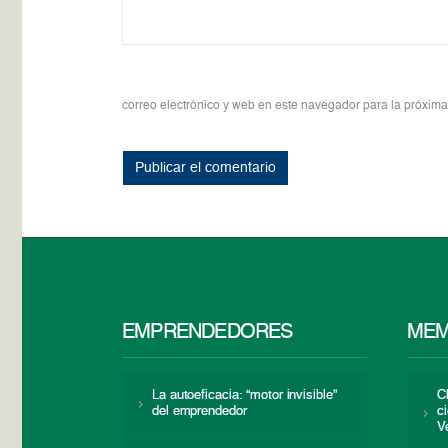
correo electrónico y web en este navegador para la próxim
EMPRENDEDORES
MEM
La autoeficacia: “motor invisible”
C
del emprendedor
c
V