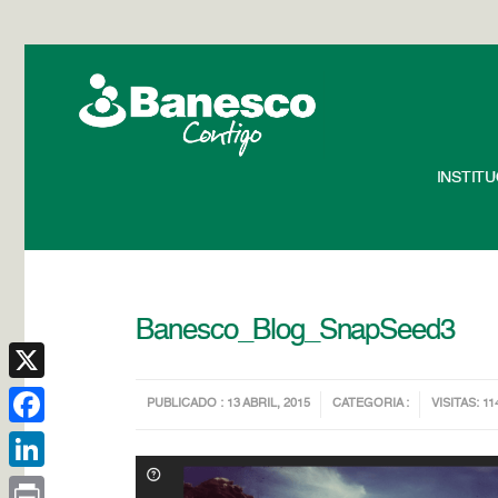
INSTIT
Banesco_Blog_SnapSeed3
X
PUBLICADO : 13 ABRIL, 2015
CATEGORIA :
VISITAS: 11
Facebook
LinkedIn