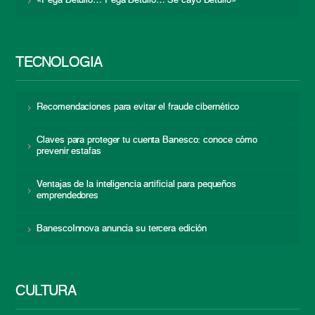
«Pega Betulio… Pega Betulio… Se cayó Betulio»
TECNOLOGÍA
Recomendaciones para evitar el fraude cibernético
Claves para proteger tu cuenta Banesco: conoce cómo
prevenir estafas
Ventajas de la inteligencia artificial para pequeños
emprendedores
BanescoInnova anuncia su tercera edición
CULTURA