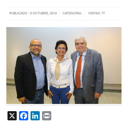
PUBLICADO : 9 OCTUBRE, 2019
CATEGORIA :
VISITAS: 77
X
Facebook
LinkedIn
Print