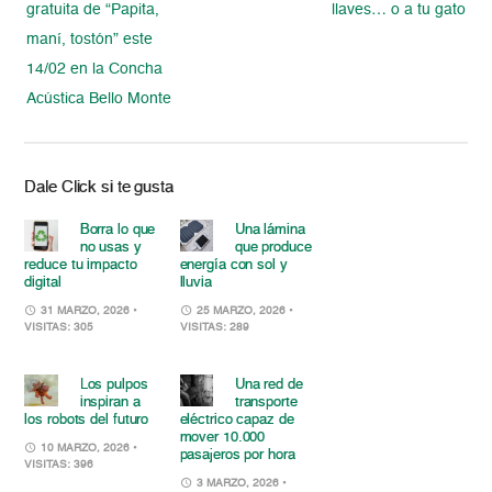
gratuita de “Papita,
llaves… o a tu gato
maní, tostón” este
14/02 en la Concha
Acústica Bello Monte
Dale Click si te gusta
Borra lo que
Una lámina
no usas y
que produce
reduce tu impacto
energía con sol y
digital
lluvia
31 MARZO, 2026
•
25 MARZO, 2026
•
VISITAS: 305
VISITAS: 289
Los pulpos
Una red de
inspiran a
transporte
los robots del futuro
eléctrico capaz de
mover 10.000
10 MARZO, 2026
•
pasajeros por hora
VISITAS: 396
3 MARZO, 2026
•