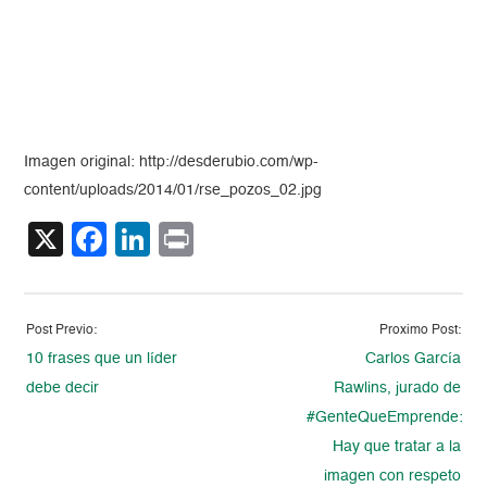
Imagen original: http://desderubio.com/wp-
content/uploads/2014/01/rse_pozos_02.jpg
X
Facebook
LinkedIn
Print
Post Previo:
Proximo Post:
10 frases que un líder
Carlos García
debe decir
Rawlins, jurado de
#GenteQueEmprende:
Hay que tratar a la
imagen con respeto