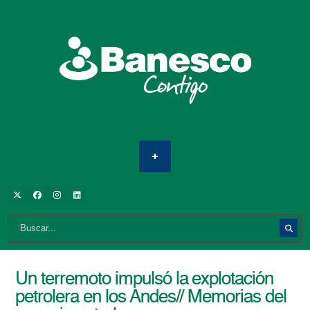
Un terremoto impulsó la explotación
petrolera en los Andes// Memorias del