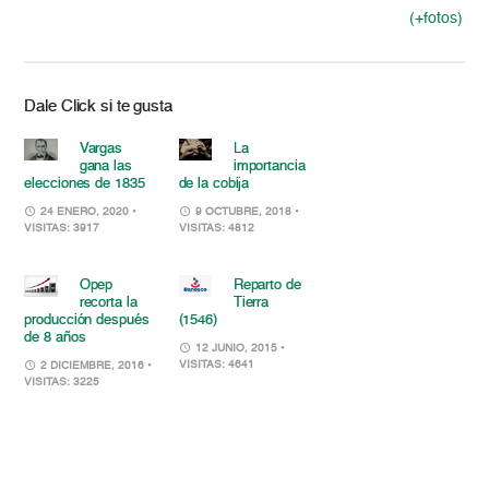
(+fotos)
Dale Click si te gusta
Vargas
La
gana las
importancia
elecciones de 1835
de la cobija
24 ENERO, 2020
•
9 OCTUBRE, 2018
•
VISITAS: 3917
VISITAS: 4812
Opep
Reparto de
recorta la
Tierra
producción después
(1546)
de 8 años
12 JUNIO, 2015
•
VISITAS: 4641
2 DICIEMBRE, 2016
•
VISITAS: 3225