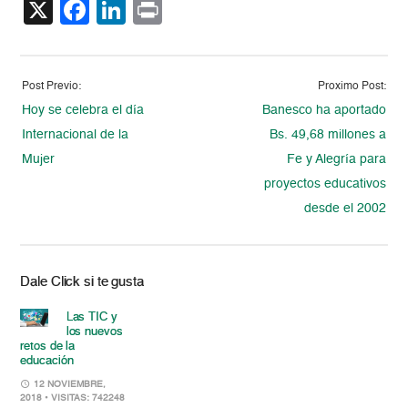
X
Facebook
LinkedIn
Print
Post Previo:
Proximo Post:
Hoy se celebra el día
Banesco ha aportado
Internacional de la
Bs. 49,68 millones a
Mujer
Fe y Alegría para
proyectos educativos
desde el 2002
Dale Click si te gusta
Las TIC y
los nuevos
retos de la
educación
12 NOVIEMBRE,
2018
• VISITAS: 742248