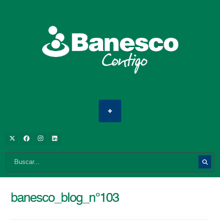
banesco_blog_n°103