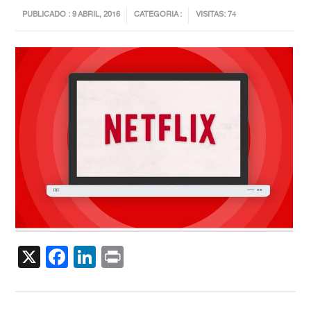
PUBLICADO : 9 ABRIL, 2016
CATEGORIA :
VISITAS: 74
X
Facebook
LinkedIn
Print