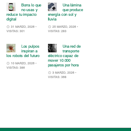
Borra lo que
Una lámina
no usas y
que produce
reduce tu impacto
energía con sol y
digital
lluvia
31 MARZO, 2026
•
25 MARZO, 2026
•
VISITAS: 301
VISITAS: 283
Los pulpos
Una red de
inspiran a
transporte
los robots del futuro
eléctrico capaz de
mover 10.000
10 MARZO, 2026
•
pasajeros por hora
VISITAS: 386
3 MARZO, 2026
•
VISITAS: 368