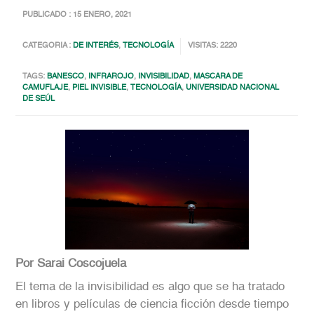
PUBLICADO : 15 ENERO, 2021
CATEGORIA :
DE INTERÉS
,
TECNOLOGÍA
VISITAS: 2220
TAGS:
BANESCO
,
INFRAROJO
,
INVISIBILIDAD
,
MASCARA DE
CAMUFLAJE
,
PIEL INVISIBLE
,
TECNOLOGÍA
,
UNIVERSIDAD NACIONAL
DE SEÚL
Por Sarai Coscojuela
El tema de la invisibilidad es algo que se ha tratado
en libros y películas de ciencia ficción desde tiempo