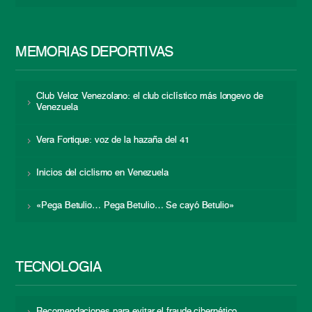
MEMORIAS DEPORTIVAS
Club Veloz Venezolano: el club ciclístico más longevo de
Venezuela
Vera Fortique: voz de la hazaña del 41
Inicios del ciclismo en Venezuela
«Pega Betulio… Pega Betulio… Se cayó Betulio»
TECNOLOGÍA
Recomendaciones para evitar el fraude cibernético