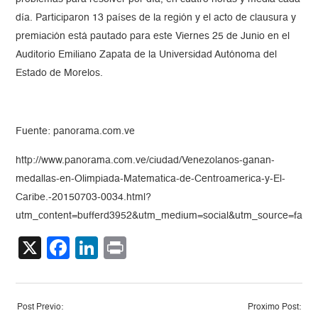
día. Participaron 13 países de la región y el acto de clausura y
premiación está pautado para este Viernes 25 de Junio en el
Auditorio Emiliano Zapata de la Universidad Autónoma del
Estado de Morelos.
Fuente: panorama.com.ve
http://www.panorama.com.ve/ciudad/Venezolanos-ganan-
medallas-en-Olimpiada-Matematica-de-Centroamerica-y-El-
Caribe.-20150703-0034.html?
utm_content=bufferd3952&utm_medium=social&utm_source=face
X
Facebook
LinkedIn
Print
Post Previo:
Proximo Post: