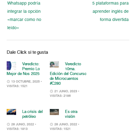
Whatsapp podría
5 plataformas para
integrar la opción
aprender inglés de
«marcar como no
forma divertida
leído»
Dale Click si te gusta
Veredicto:
Veredicto
Premio Lo
10ma.
Mejor de Nos 2025
Edición del Concurso
de Microcuentos
13 OCTUBRE, 2025
•
#C280
VISITAS: 1521
21 JUNIO, 2023
•
VISITAS: 2186
La crisis del
Es otra
petróleo
visión
28 JUNIO, 2022
•
28 JUNIO, 2022
•
VISITAS: 1913
VISITAS: 1521