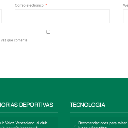
Correo electrónico
*
We
a vez que comente.
ORIAS DEPORTIVAS
TECNOLOGÍA
lub Veloz Venezolano: el club
Recomendaciones para evitar 
iclístico más longevo de
fraude cibernético