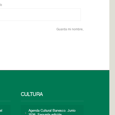
b
Guarda mi nombre,
CULTURA
el
Agenda Cultural Banesco. Junio
2026. Segunda edición