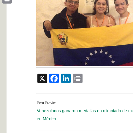
Print
X
Facebook
LinkedIn
Print
Post Previo:
Venezolanos ganaron medallas en olimpiada de m
en México