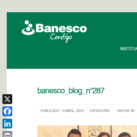
INSTIT
banesco_blog_n°287
X
PUBLICADO : 9 ABRIL, 2016
CATEGORIA :
VISITAS: 80
Facebook
LinkedIn