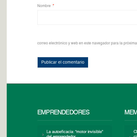
Nombre
*
correo electrónico y web en este navegador para la próxim
EMPRENDEDORES
MEM
La autoeficacia: “motor invisible”
C
del emprendedor
c