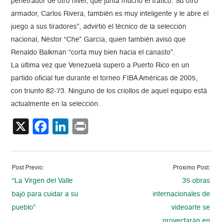
penetrador de otro nivel, que junta mucho el tráfico. Su otro
armador, Carlos Rivera, también es muy inteligente y le abre el
juego a sus tiradores”, advirtió el técnico de la selección
nacional, Néstor “Che” García, quien también avisó que
Renaldo Balkman “corta muy bien hacia el canasto”.
La última vez que Venezuela superó a Puerto Rico en un
partido oficial fue durante el torneo FIBA Américas de 2005,
con triunfo 82-73. Ninguno de los criollos de aquel equipo está
actualmente en la selección.
X
Facebook
LinkedIn
Print
Post Previo:
Proximo Post:
“La Virgen del Valle
35 obras
bajó para cuidar a su
internacionales de
pueblo”
videoarte se
proyectarán en