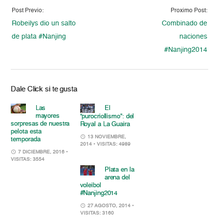
Post Previo:
Proximo Post:
Robeilys dio un salto
Combinado de
de plata #Nanjing
naciones
#Nanjing2014
Dale Click si te gusta
Las
El
mayores
“purocriollismo”: del
sorpresas de nuestra
Royal a La Guaira
pelota esta
13 NOVIEMBRE,
temporada
2014
• VISITAS: 4989
7 DICIEMBRE, 2016
•
VISITAS: 3554
Plata en la
arena del
voleibol
#Nanjing2014
27 AGOSTO, 2014
•
VISITAS: 3160