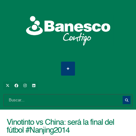
Vinotinto vs China: será la final del
fútbol #Nanjing2014