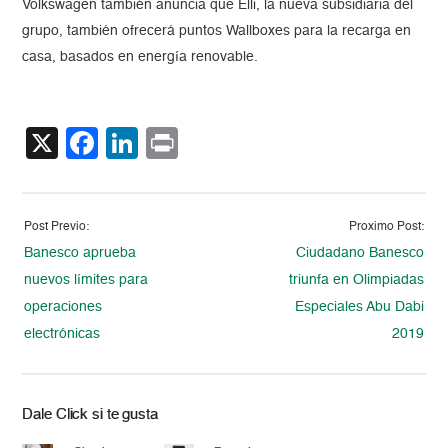
Volkswagen también anuncia que Elli, la nueva subsidiaria del
grupo, también ofrecerá puntos Wallboxes para la recarga en
casa, basados en energía renovable.
X
Facebook
LinkedIn
Print
Post Previo:
Proximo Post:
Banesco aprueba
Ciudadano Banesco
nuevos límites para
triunfa en Olimpiadas
operaciones
Especiales Abu Dabi
electrónicas
2019
Dale Click si te gusta