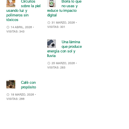
Circuitos
Borra lo que
sobre la piel
no usas y
usando luz y
reduce tu impacto
polímeros sin
digital
tóxicos
31 MARZO, 2026
•
VISITAS: 301
14 ABRIL, 2026
•
VISITAS: 343
Una lámina
que produce
energía con sol y
lluvia
25 MARZO, 2026
•
VISITAS: 283
Café con
propósito
18 MARZO, 2026
•
VISITAS: 266