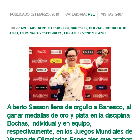
PUBLICADO : 21 MARZO, 2019
CATEGORIA :
RSE
VISITAS: 2467
TAGS:
ABU DABI
,
ALBERTO SASSON
,
BANESCO
,
BOCHAS
,
MEDALLA DE
ORO
,
OLIMPIADAS ESPECIALES
,
ORGULLO VENEZOLANO
Alberto Sasson llena de orgullo a Banesco, al
ganar medallas de oro y plata en la disciplina
Bochas, individual y en equipo,
respectivamente, en los Juegos Mundiales de