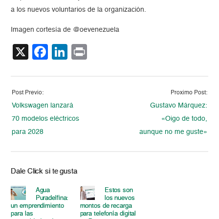
a los nuevos voluntarios de la organización.
Imagen cortesía de @oevenezuela
X
Facebook
LinkedIn
Print
Post Previo:
Proximo Post:
Volkswagen lanzará
Gustavo Márquez:
70 modelos eléctricos
«Oigo de todo,
para 2028
aunque no me guste»
Dale Click si te gusta
Agua
Estos son
Puradelfina:
los nuevos
un emprendimiento
montos de recarga
para las
para telefonía digital