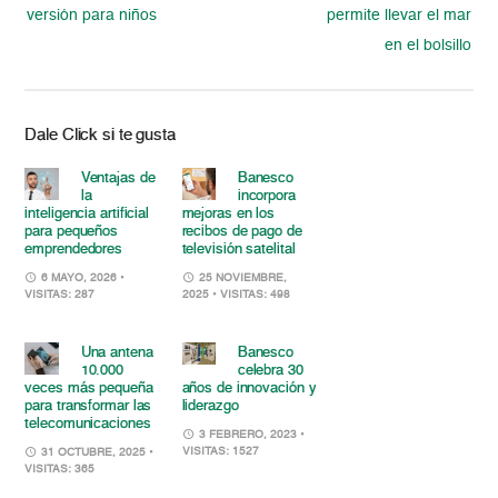
versión para niños
permite llevar el mar
en el bolsillo
Dale Click si te gusta
Ventajas de
Banesco
la
incorpora
inteligencia artificial
mejoras en los
para pequeños
recibos de pago de
emprendedores
televisión satelital
6 MAYO, 2026
•
25 NOVIEMBRE,
VISITAS: 287
2025
• VISITAS: 498
Una antena
Banesco
10.000
celebra 30
veces más pequeña
años de innovación y
para transformar las
liderazgo
telecomunicaciones
3 FEBRERO, 2023
•
VISITAS: 1527
31 OCTUBRE, 2025
•
VISITAS: 365