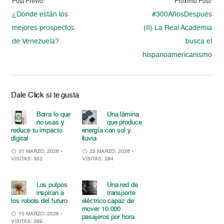
Post Previo:
Proximo Post:
¿Dónde están los
#300AñosDespués
mejores prospectos
(II) La Real Academia
de Venezuela?
busca el
hispanoamericanismo
Dale Click si te gusta
Borra lo que
Una lámina
no usas y
que produce
reduce tu impacto
energía con sol y
digital
lluvia
31 MARZO, 2026
•
25 MARZO, 2026
•
VISITAS: 302
VISITAS: 284
Los pulpos
Una red de
inspiran a
transporte
los robots del futuro
eléctrico capaz de
mover 10.000
10 MARZO, 2026
•
pasajeros por hora
VISITAS: 389