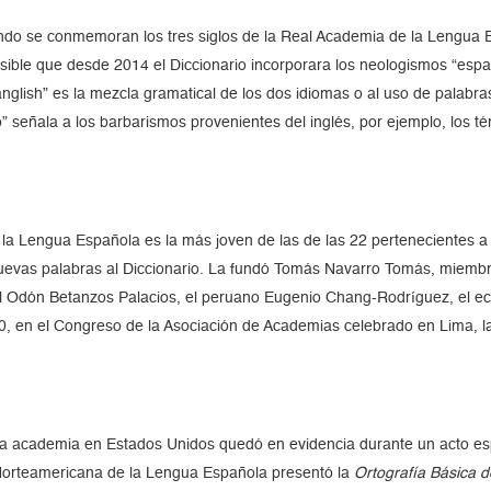
ndo se conmemoran los tres siglos de la Real Academia de la Lengua E
ible que desde 2014 el Diccionario incorporara los neologismos “espan
spanglish” es la mezcla gramatical de los dos idiomas o al uso de palabr
señala a los barbarismos provenientes del inglés, por ejemplo, los térmi
a Lengua Española es la más joven de las de las 22 pertenecientes a 
nuevas palabras al Diccionario. La fundó Tomás Navarro Tomás, miemb
ñol Odón Betanzos Palacios, el peruano Eugenio Chang-Rodríguez, el e
0, en el Congreso de la Asociación de Academias celebrado en Lima, 
la academia en Estados Unidos quedó en evidencia durante un acto espe
Norteamericana de la Lengua Española presentó la
Ortografía Básica 