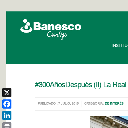
INSTIT
#300AñosDespués (II) La Real
X
PUBLICADO : 7 JULIO, 2015
CATEGORIA :
DE INTERÉS
Facebook
LinkedIn