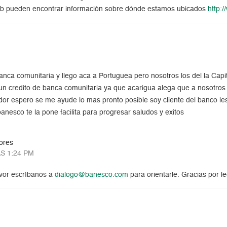
eb pueden encontrar información sobre dónde estamos ubicados
http:
 banca comunitaria y llego aca a Portuguea pero nosotros los del la Ca
 un credito de banca comunitaria ya que acarigua alega que a nosotros
r espero se me ayude lo mas pronto posible soy cliente del banco le
banesco te la pone facilita para progresar saludos y exitos
ores
S 1:24 PM
avor escríbanos a
dialogo@banesco.com
para orientarle. Gracias por l