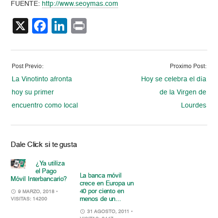
FUENTE:
http://www.seoymas.com
X
Facebook
LinkedIn
Print
Post Previo:
Proximo Post:
La Vinotinto afronta
Hoy se celebra el día
hoy su primer
de la Virgen de
encuentro como local
Lourdes
Dale Click si te gusta
¿Ya utiliza
el Pago
La banca móvil
Móvil Interbancario?
crece en Europa un
40 por ciento en
9 MARZO, 2018
•
menos de un...
VISITAS: 14200
31 AGOSTO, 2011
•