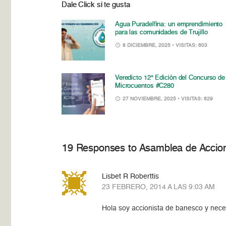
Dale Click si te gusta
Agua Puradelfina: un emprendimiento
para las comunidades de Trujillo
8 DICIEMBRE, 2025
• VISITAS: 603
Veredicto 12° Edición del Concurso de
Microcuentos #C280
27 NOVIEMBRE, 2025
• VISITAS: 629
19 Responses to Asamblea de Accion
Lisbet R Roberttis
23 FEBRERO, 2014 A LAS 9:03 AM
Hola soy accionista de banesco y neces