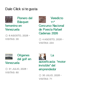
Dale Click si te gusta
Pionero del
Veredicto
Básquet
11°
femenino en
Concurso Nacional
Venezuela
de Poesía Rafael
Cadenas 2026
6 AGOSTO, 2026
•
VISITAS: 35
4 AGOSTO, 2026
•
VISITAS: 234
Orígenes
La
del golf en
autoeficacia: “motor
Venezuela
invisible” del
emprendedor
31 JULIO, 2026
•
VISITAS: 60
30 JULIO, 2026
•
VISITAS: 71