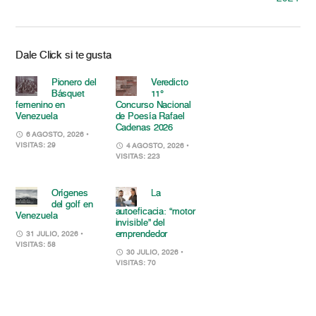
Dale Click si te gusta
Pionero del
Veredicto
Básquet
11°
femenino en
Concurso Nacional
Venezuela
de Poesía Rafael
Cadenas 2026
6 AGOSTO, 2026
•
VISITAS: 29
4 AGOSTO, 2026
•
VISITAS: 223
Orígenes
La
del golf en
autoeficacia: “motor
Venezuela
invisible” del
emprendedor
31 JULIO, 2026
•
VISITAS: 58
30 JULIO, 2026
•
VISITAS: 70