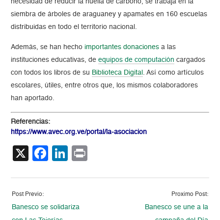
necesidad de
reducir la huella de carbono, se trabaja
en
la
siembra de árboles de araguaney y apamates en 160 escuelas
distribuida
s en todo el territorio nacional.
Además, se han hecho
importantes donaciones
a las
instituciones educativas, de
equipos de computación
cargados
con todos los libros de su
Biblioteca Digital
. Así como artículos
escolares, útiles, entre otros que, los mismos colaboradores
han aportado.
Referencias:
https://www.avec.org.ve/portal/la-asociacion
X
Facebook
LinkedIn
Print
Post Previo:
Proximo Post:
Banesco se solidariza
Banesco se une a la