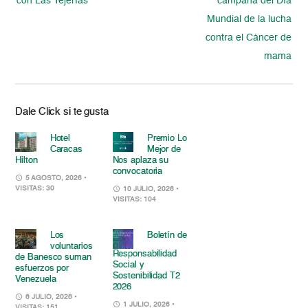
con Las Tejerías
campaña del Día
Mundial de la lucha
contra el Cáncer de
mama
Dale Click si te gusta
Hotel
Premio Lo
Caracas
Mejor de
Hilton
Nos aplaza su
convocatoria
5 AGOSTO, 2026
•
VISITAS: 30
10 JULIO, 2026
•
VISITAS: 104
Los
Boletín de
voluntarios
Responsabilidad
de Banesco suman
Social y
esfuerzos por
Sostenibilidad T2
Venezuela
2026
6 JULIO, 2026
•
1 JULIO, 2026
•
VISITAS: 151