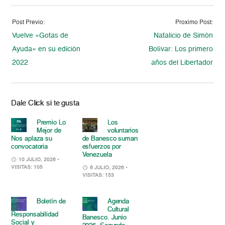
Post Previo:
Proximo Post:
Vuelve «Gotas de
Natalicio de Simón
Ayuda» en su edición
Bolívar: Los primero
2022
años del Libertador
Dale Click si te gusta
Premio Lo
Los
Mejor de
voluntarios
Nos aplaza su
de Banesco suman
convocatoria
esfuerzos por
Venezuela
10 JULIO, 2026
•
VISITAS: 105
6 JULIO, 2026
•
VISITAS: 153
Boletín de
Agenda
Cultural
Responsabilidad
Banesco. Junio
Social y