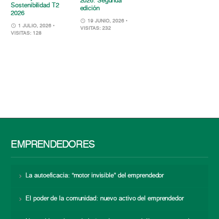
2026. Segunda
Sostenibilidad T2
edición
2026
19 JUNIO, 2026
•
1 JULIO, 2026
•
VISITAS: 232
VISITAS: 128
EMPRENDEDORES
La autoeficacia: “motor invisible” del emprendedor
El poder de la comunidad: nuevo activo del emprendedor