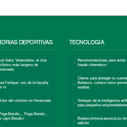
ORIAS DEPORTIVAS
TECNOLOGÍA
lub Veloz Venezolano: el club
Recomendaciones para evitar 
iclístico más longevo de
fraude cibernético
enezuela
Claves para proteger tu cuent
era Fortique: voz de la hazaña
Banesco: conoce cómo preven
el 41
estafas
nicios del ciclismo en Venezuela
Ventajas de la inteligencia artif
para pequeños emprendedore
Pega Betulio… Pega Betulio…
e cayó Betulio»
BanescoInnova anuncia su ter
edición