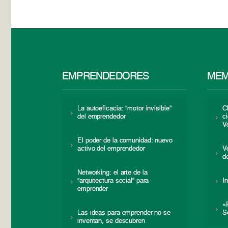
EMPRENDEDORES
MEM
La autoeficacia: “motor invisible”
C
del emprendedor
c
V
El poder de la comunidad: nuevo
activo del emprendedor
V
d
Networking: el arte de la
“arquitectura social” para
I
emprender
«
Las ideas para emprender no se
S
inventan, se descubren