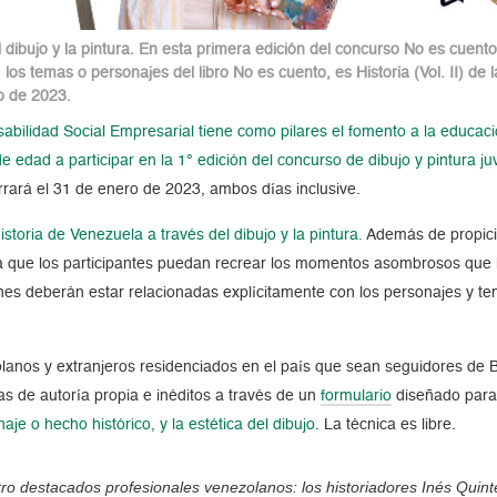
dibujo y la pintura. En esta primera edición del concurso No es cuento
 los temas o personajes del libro No es cuento, es Historia (Vol. II) de
o de 2023.
ilidad Social Empresarial tiene como pilares el fomento a la educación,
e edad a participar en la 1° edición del concurso de dibujo y pintura j
rrará el 31 de enero de 2023, ambos días inclusive.
toria de Venezuela a través del dibujo y la pintura.
Además de propicia
a que los participantes puedan recrear los momentos asombrosos que l
aciones deberán estar relacionadas explícitamente con los personajes y t
olanos y extranjeros residenciados en el país que sean seguidores de
as de autoría propia e inéditos a través de un
formulario
diseñado para 
naje o hecho histórico, y la estética del dibujo
. La técnica es libre.
tro destacados profesionales venezolanos: los historiadores Inés Quinter